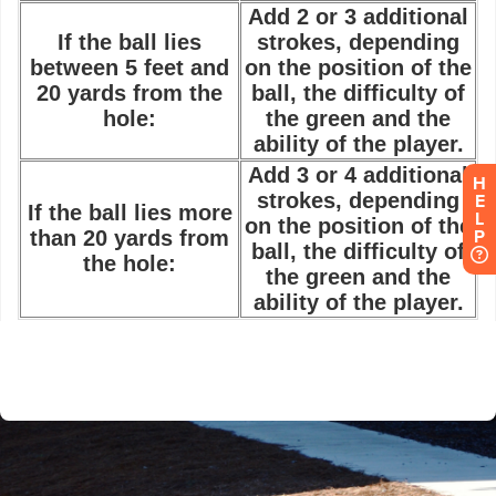
H
E
L
P